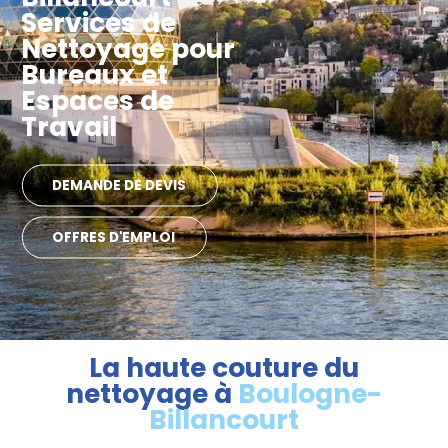
Services de
Nettoyage pour
Bureaux et
Espaces de
Travail
DEMANDE DE DEVIS
OFFRES D'EMPLOI
La haute couture du
nettoyage à
Boulogne-
Billancourt