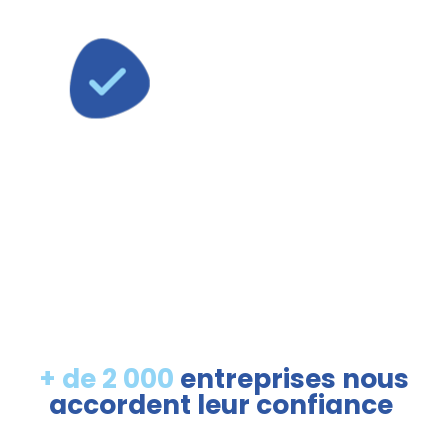
Nous garantissons
l’approvisionnement de votre
papier hygiénique et essuie-
mains recyclés correspondant au
volume personnalisé au besoin
des clients.
+ de 2 000
entreprises nous
accordent leur confiance