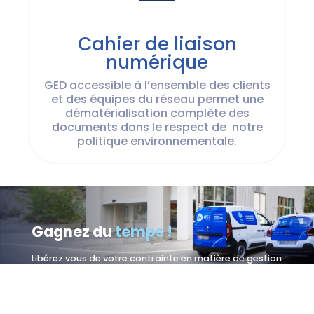
Cahier de liaison
numérique
GED accessible à l’ensemble des clients
et des équipes du réseau permet une
dématérialisation complète des
documents dans le respect de notre
politique environnementale.
Gagnez du
temps !
Libérez vous de votre contrainte en matière de gestion
de la fourniture hygiène et sanitaire. Le réseau ASR
Nettoyage a développé sa propre centrale d’achat lui
permettant d’offrir une gamme de produits et savons
écolabellisée.