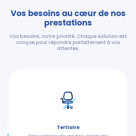
Vos besoins au cœur de nos
prestations
Vos besoins, notre priorité. Chaque solution est
conçue pour répondre parfaitement à vos
attentes.
Nettoyage
secteur industriel,
Tertiaire
par des professionnels
Dépoussiérage des meubles, lavage des