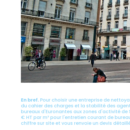
En bref.
Pour choisir une entreprise de nettoyage
du cahier des charges et la stabilité des agen
bureaux d'Euronantes aux zones d'activité de 
€ HT par m² pour l'entretien courant de bureau
chiffre sur site et vous renvoie un devis détail