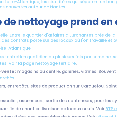
 Loire-Atlantique, les six critères qui séparent un bon 
nes couvertes autour de Nantes.
e de nettoyage prend en
. Entre le quartier d'affaires d'Euronantes près de la g
 des contrats porte sur des locaux où l'on travaille et où
ire-Atlantique :
es
: entretien quotidien ou plusieurs fois par semaine, s
ntes. Voir la page
nettoyage tertiaire
.
 vente
: magasins du centre, galeries, vitrines. Souven
marchés
.
iers, entrepôts, sites de production sur Carquefou, Sain
'escalier, ascenseurs, sortie des conteneurs, pour les s
aux
: fin de chantier, livraison de locaux neufs. Voir
BTP e
açades vitrées des immeubles de bureaux. Voir
vitres et