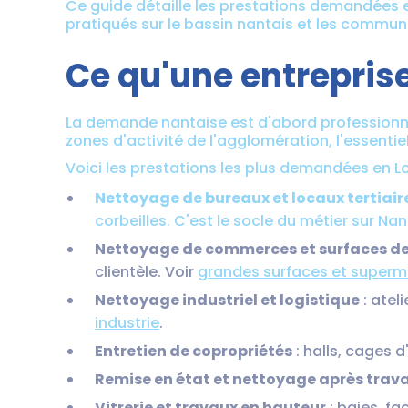
Ce guide détaille les prestations demandées en
pratiqués sur le bassin nantais et les commu
Ce qu'une entrepris
La demande nantaise est d'abord professionnelle
zones d'activité de l'agglomération, l'essentiel
Voici les prestations les plus demandées en Lo
Nettoyage de bureaux et locaux tertiair
corbeilles. C'est le socle du métier sur Na
Nettoyage de commerces et surfaces de
clientèle. Voir
grandes surfaces et super
Nettoyage industriel et logistique
: atel
industrie
.
Entretien de copropriétés
: halls, cages d
Remise en état et nettoyage après trav
Vitrerie et travaux en hauteur
: baies, f