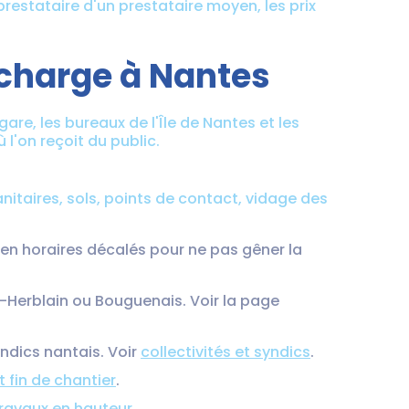
prestataire d'un prestataire moyen, les prix
 charge à Nantes
are, les bureaux de l'Île de Nantes et les
 l'on reçoit du public.
anitaires, sols, points de contact, vidage des
t en horaires décalés pour ne pas gêner la
t-Herblain ou Bouguenais. Voir la page
yndics nantais. Voir
collectivités et syndics
.
t fin de chantier
.
 travaux en hauteur
.