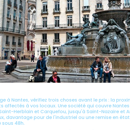
 à Nantes, vérifiez trois choses avant le prix : la proxim
ts affectés à vos locaux. Une société qui couvre Nantes 
Saint-Herblain et Carquefou, jusqu'à Saint-Nazaire et 
x, davantage pour de l'industriel ou une remise en état
lé sous 48h.