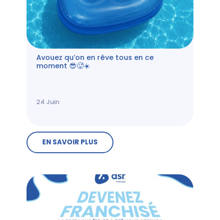
Avouez qu’on en rêve tous en ce
moment 😎🥵☀️
24
Juin
EN SAVOIR PLUS