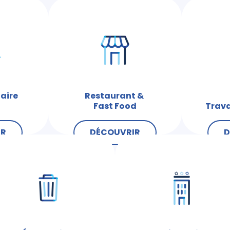
aire
Restaurant &
Fast Food
Trava
IR
DÉCOUVRIR
D