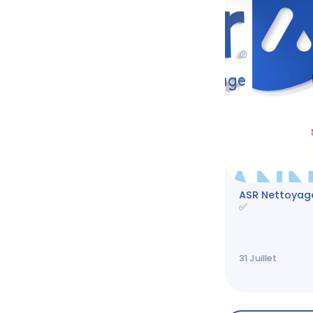
ASR Nettoyage 
✅
31
Juillet