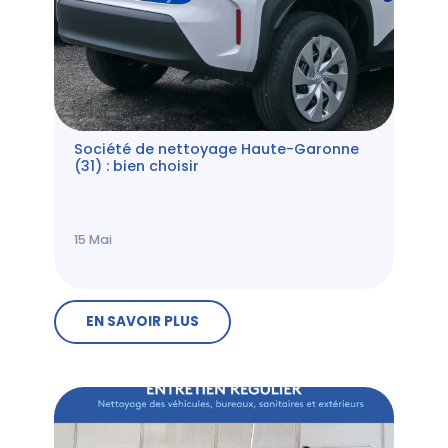
Société de nettoyage Haute-Garonne
(31) : bien choisir
15
Mai
EN SAVOIR PLUS