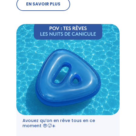
EN SAVOIR PLUS
Avouez qu’on en rêve tous en ce
moment 😎🥵☀️