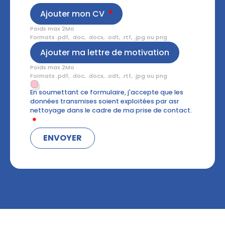
Ajouter mon CV
Poids max 2Mo
Formats .pdf, .doc, .docx, .odt, .rtf, .jpg ou png
Ajouter ma lettre de motivation
Poids max 2Mo
Formats .pdf, .doc, .docx, .odt, .rtf, .jpg ou png
En soumettant ce formulaire, j'accepte que les
données transmises soient exploitées par asr
nettoyage dans le cadre de ma prise de contact.