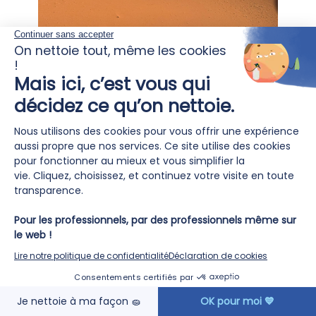
2026 marque bien plus qu’un
partenariat 🤝
24
Avril
EN SAVOIR PLUS