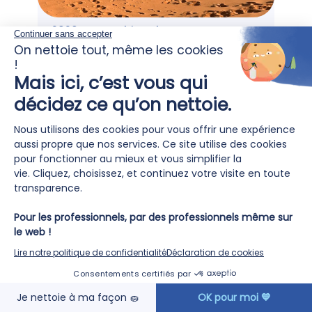
2026 marque bien plus qu’un
partenariat 🤝
24
Avril
EN SAVOIR PLUS