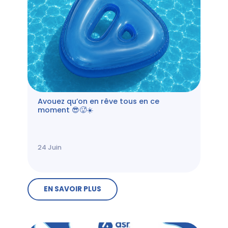
Avouez qu’on en rêve tous en ce
moment 😎🥵☀️
24
Juin
EN SAVOIR PLUS