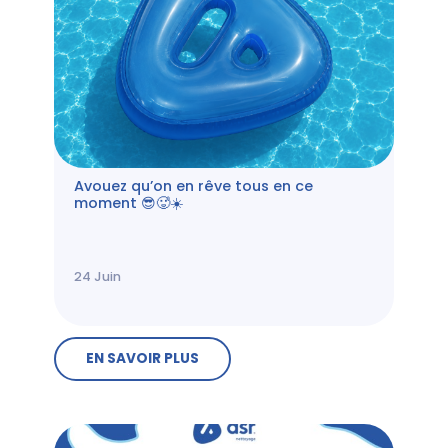
Avouez qu’on en rêve tous en ce
moment 😎🥵☀️
24
Juin
EN SAVOIR PLUS