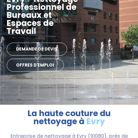
Professionnel de
Bureaux et
Espaces de
Travail
DEMANDE DE DEVIS
OFFRES D'EMPLOI
La haute couture du
nettoyage à
Evry
Entreprise de nettoyage à
Evry
(91080), près de