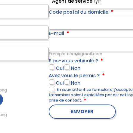
Code postal du domicile
E-mail
Exemple: nom@gmail.com
Etes-vous véhiculé ?
Oui
Non
Avez vous le permis ?
Oui
Non
En soumettant ce formulaire, j'accepte
 png
transmises soient exploitées par asr nett
prise de contact.
 png