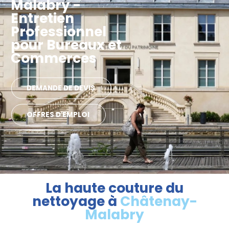
Malabry -
Entretien
Professionnel
pour Bureaux et
Commerces
DEMANDE DE DEVIS
OFFRES D'EMPLOI
La haute couture du
nettoyage à
Châtenay-
Malabry