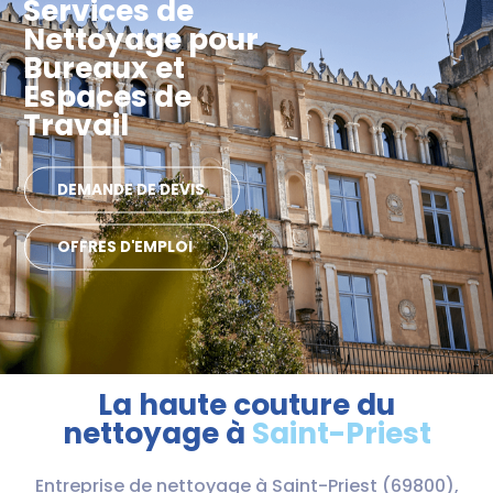
Services de
Nettoyage pour
Bureaux et
Espaces de
Travail
DEMANDE DE DEVIS
OFFRES D'EMPLOI
La haute couture du
nettoyage à
Saint-Priest
Entreprise de nettoyage à Saint-Priest (69800),