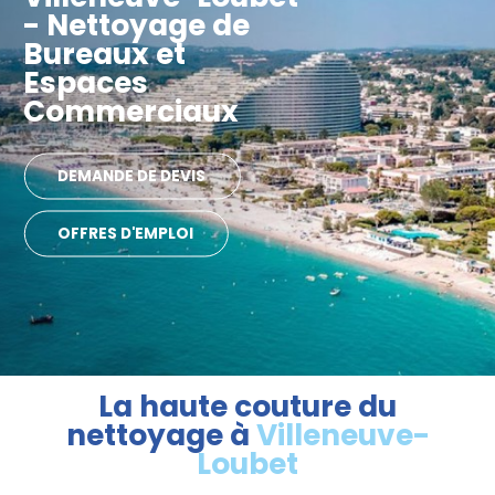
- Nettoyage de
Bureaux et
Espaces
Commerciaux
DEMANDE DE DEVIS
OFFRES D'EMPLOI
La haute couture du
nettoyage à
Villeneuve-
Loubet