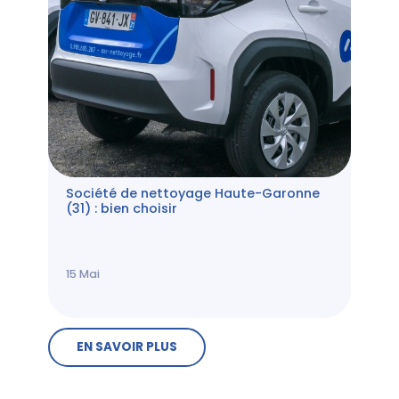
Société de nettoyage Haute-Garonne
(31) : bien choisir
15
Mai
EN SAVOIR PLUS