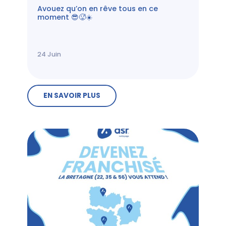
Avouez qu’on en rêve tous en ce
moment 😎🥵☀️
24
Juin
EN SAVOIR PLUS