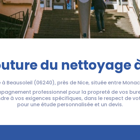
outure du nettoyage 
à Beausoleil (06240), près de Nice, située entre Monaco
mpagnement professionnel pour la propreté de vos bur
dre à vos exigences spécifiques, dans le respect de v
pour une étude personnalisée et un devis.