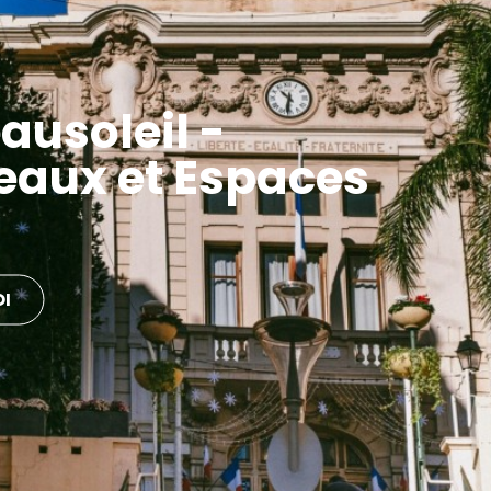
ausoleil -
eaux et Espaces
OI