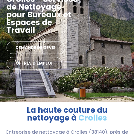
de Nettoyage
pour Bureaux et
Espaces de
Travail
DEMANDE DE DEVIS
OFFRES D'EMPLOI
La haute couture du
nettoyage à
Crolles
Entreprise de nettoyage à Crolles (38140), près de