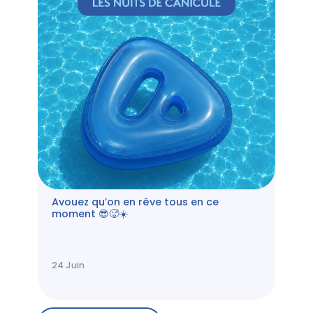
Avouez qu’on en rêve tous en ce
moment 😎🥵☀️
24
Juin