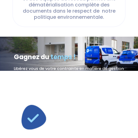
dématérialisation complète des
documents dans le respect de notre
politique environnementale.
Gagnez du
temps !
Libérez vous de votre contrainte en matière de gestion
de la fourniture hygiène et sanitaire. Le réseau ASR
Nettoyage a développé sa propre centrale d’achat lui
permettant d’offrir une gamme de produits et savons
écolabellisée.
Nous garantissons
l’approvisionnement de votre
papier hygiénique et essuie-
mains recyclés correspondant au
volume personnalisé au besoin
des clients.