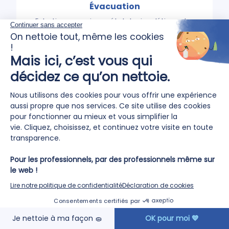
Évacuation
Entretien ou remise en état de signalétique, des
vitres, bardages, menuiseries et dépoussiérage
de structures métalliques.
DÉCOUVRIR
Hôtellerie
Mise à blanc et recouche de chambres ou
appartements.
Entretien des parties communes d’hôtels et