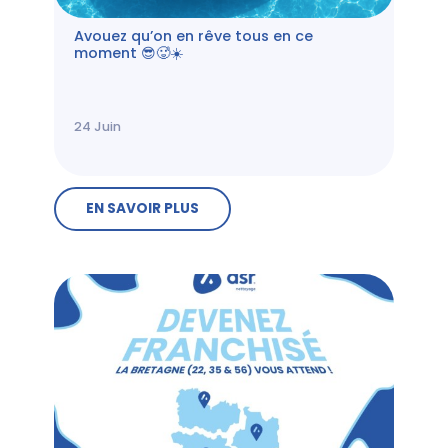
Avouez qu’on en rêve tous en ce
moment 😎🥵☀️
24
Juin
EN SAVOIR PLUS