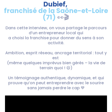
Dubief,
franchisé de la Saône-et-Loire
(71)
👀🎬
Dans cette interview, on vous partage le parcours
d’un entrepreneur local qui
a choisi la franchise pour donner du sens à son
activité.
Ambition, esprit réseau, ancrage territorial : tout y
est
(même quelques imprévus bien gérés – la vie de
terrain quoi ! 😄)
Un témoignage authentique, dynamique, et qui
prouve qu’on peut entreprendre avec le sourire
sans jamais perdre le cap 💙