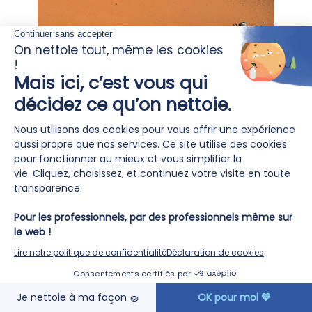
2026 marque bien plus qu’un
partenariat 🤝
24
Avril
EN SAVOIR PLUS