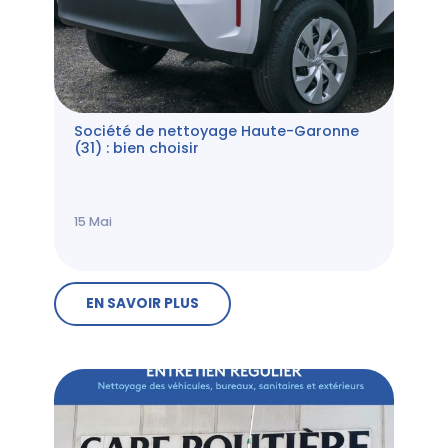
Société de nettoyage Haute-Garonne
(31) : bien choisir
15
Mai
EN SAVOIR PLUS