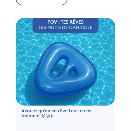
Avouez qu’on en rêve tous en ce
moment 😎🥵☀️