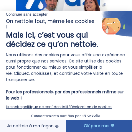
✨ Nouvelle franchisée, nouvelle énergie
chez ASR Nettoyage !
30
Avril
EN SAVOIR PLUS