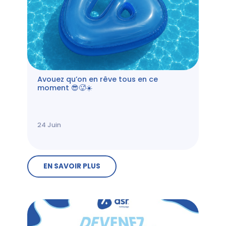
Avouez qu’on en rêve tous en ce
moment 😎🥵☀️
24
Juin
EN SAVOIR PLUS