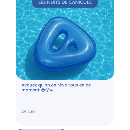
Avouez qu’on en rêve tous en ce
moment 😎🥵☀️
24
Juin