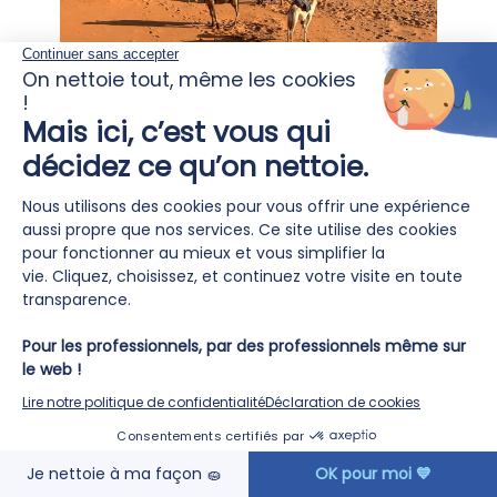
2026 marque bien plus qu’un
partenariat 🤝
24
Avril
EN SAVOIR PLUS