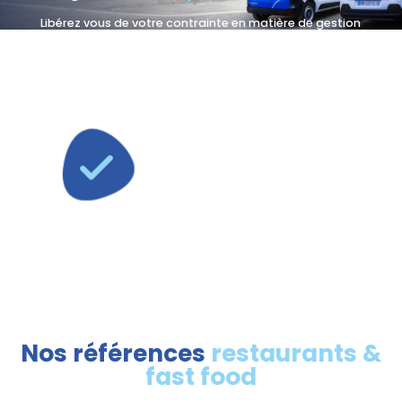
Libérez vous de votre contrainte en matière de gestion
de la fourniture hygiène et sanitaire. Le réseau ASR
Nettoyage a développé sa propre centrale d’achat lui
permettant d’offrir une gamme de produits et savons
écolabellisée.
Nous garantissons
l’approvisionnement de votre
papier hygiénique et essuie-
mains recyclés correspondant au
volume personnalisé au besoin
des clients.
Nos références
restaurants &
fast food