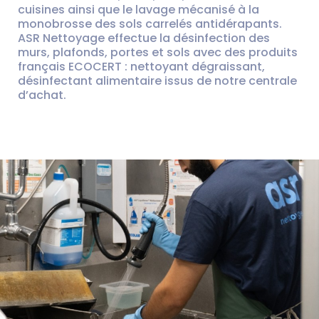
cuisines ainsi que le lavage mécanisé à la
monobrosse des sols carrelés antidérapants.
ASR Nettoyage effectue la désinfection des
murs, plafonds, portes et sols avec des produits
français ECOCERT : nettoyant dégraissant,
désinfectant alimentaire issus de notre centrale
d’achat.