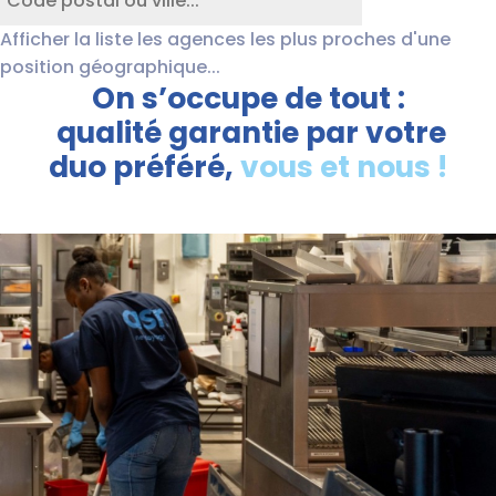
Afficher la liste les agences les plus proches d'une
position géographique...
On s’occupe de tout :
qualité garantie par votre
duo préféré,
vous et nous !