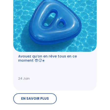
Avouez qu’on en rêve tous en ce
moment 😎🥵☀️
24
Juin
EN SAVOIR PLUS